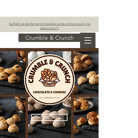
Sepetim
Sağlıklı ve doğal atıştırmalıklar artık online sipariş ile
kapınızda!!!
Crumble & Crunch
ONLİNE SİPARİŞ