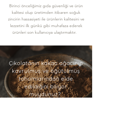
Birinci önceliğimiz gıda güvenliği ve ürün
kalitesi olup üretimden itibaren soğuk
zincirin hassasiyeti ile ürünlerin kalitesini ve
lezzetini ilk günkü gibi muhafaza ederek
ürünleri son kullanıcıya ulaştırmaktır.
Çikolatanın kakao ağacının
kavrulmuş ve öğütülmüş
tohumlarından elde
edildiğini biliyor
muydunuz?