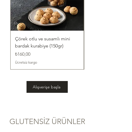
Çörek otlu ve susamlı mini
Susamlı mini bardak
bardak kurabiye (150gr)
(150gr)
Fiyat
Fiyat
₺160,00
₺160,00
Ücretsiz kargo
Ücretsiz kargo
Alışverişe başla
GLUTENSİZ ÜRÜNLER