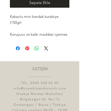
Sepete Ekle
Kakaolu mini bardak kurabiye
(150gr)
Koruyucu ve katkı maddesi içermez.
İLETİŞİM
TEL:
0544 320 45 20
info@crumbleandcrunch.com
Ovakça Merkez Mahallesi
Bilgekağan Sk. No:15
Osmangazi / Bursa / Türkiye
Çalışma saatleri 08:00 - 18:00