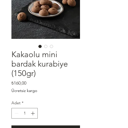
Kakaolu mini
bardak kurabiye
(150gr)
Fiyat
₺160,00
Ücretsiz kargo
Adet
*