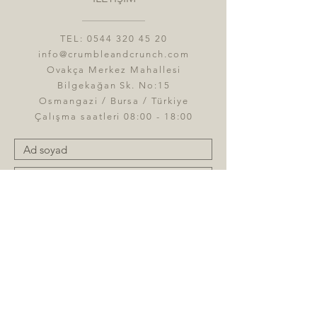
TEL:
0544 320 45 20
info@crumbleandcrunch.com
Ovakça Merkez Mahallesi
Bilgekağan Sk. No:15
Osmangazi / Bursa / Türkiye
Çalışma saatleri 08:00 - 18:00
Gönder