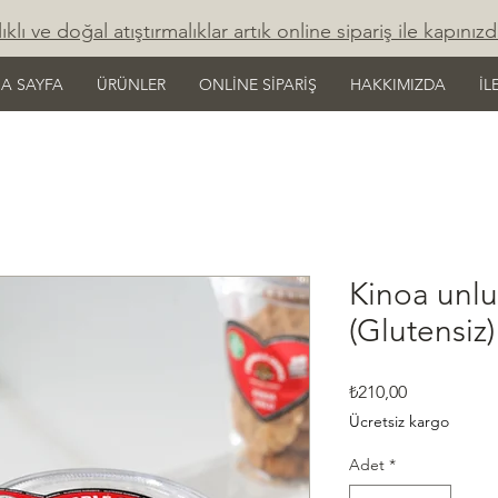
ıklı ve doğal atıştırmalıklar artık online sipariş ile kapınızd
A SAYFA
ÜRÜNLER
ONLİNE SİPARİŞ
HAKKIMIZDA
İL
Kinoa unlu
(Glutensiz)
Fiyat
₺210,00
Ücretsiz kargo
Adet
*