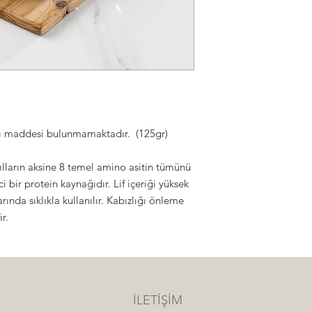
kı maddesi bulunmamaktadır. (125gr)
ılların aksine 8 temel amino asitin tümünü
 bir protein kaynağıdır. Lif içeriği yüksek
nda sıklıkla kullanılır. Kabızlığı önleme
ir.
İLETİŞİM