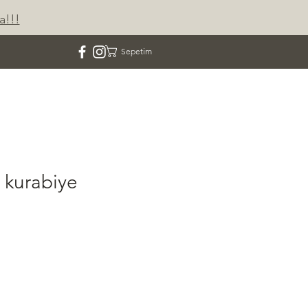
a!!!
Sepetim
ETİŞİM
 kurabiye