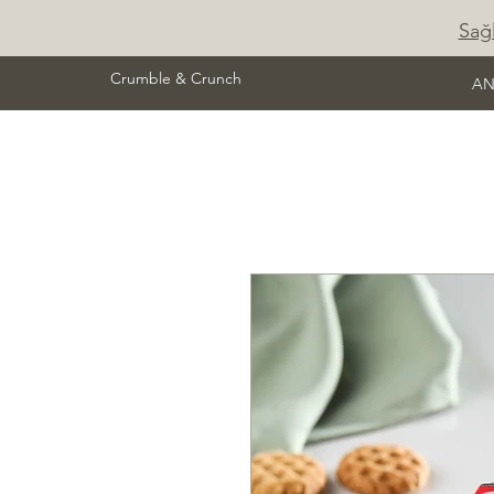
Sağl
Crumble & Crunch
AN