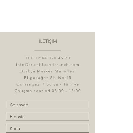
İLETİŞİM
TEL:
0544 320 45 20
info@crumbleandcrunch.com
Ovakça Merkez Mahallesi
Bilgekağan Sk. No:15
Osmangazi / Bursa / Türkiye
Çalışma saatleri 08:00 - 18:00