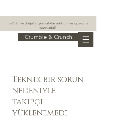
Sepetim
Sağlıklı ve doğal atıştırmalıklar artık online sipariş ile
kapınızda!!!
Crumble & Crunch
Teknik bir sorun
nedeniyle
takipçi
yüklenemedi.